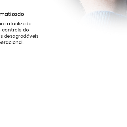
omatizado
re atualizado
e controle do
as desagradáveis
eracional.