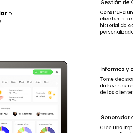
Gestión de C
Construya una
lar
o
clientes a tr
a
historial de 
personalizad
Informes y a
Tome decisio
datos concre
de los client
Generador d
Cree una imp