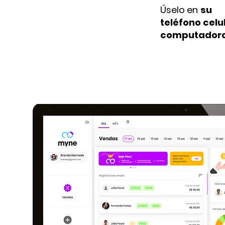
Úselo en
su
teléfono celu
computador