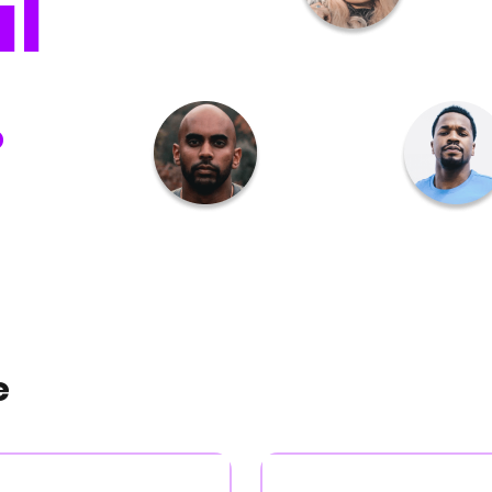
il
o
e