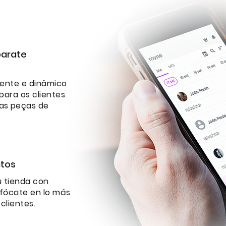
parate
aente e dinâmico
 para os clientes
as peças de
ctos
u tienda con
nfócate en lo más
clientes.