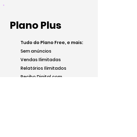
Plano Plus
Tudo do Plano Free, e mais:
Sem anúncios
Vendas Ilimitadas
Relatórios Ilimitados
Recibo Digital com
customização
Atendimento/Suporte via E-
mail
Categorias de Produtos
Registro de até 300 Produtos
3 Fotos por Produto